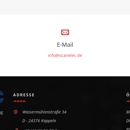
E-Mail
info@scanelec.de
ADRESSE
Ö
Wassermühlenstraße 34
M
ng
D - 24376 Kappeln
D
M